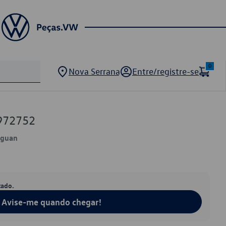
0
Nova Serrana
Entre/registre-se
972752
Tiguan
tado.
Avise-me quando chegar!