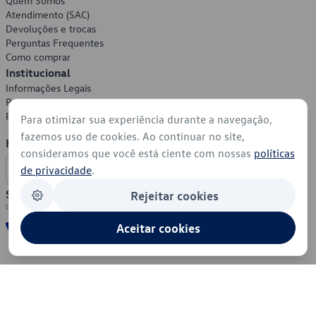
Quem Somos
Atendimento (SAC)
Devoluções e trocas
Perguntas Frequentes
Como comprar
Institucional
Informações Legais
Política de Privacidade
Política de Cookies
Para otimizar sua experiência durante a navegação,
fazemos uso de cookies. Ao continuar no site,
Formas de Pagamento
consideramos que você está ciente com nossas
políticas
de privacidade
.
Segurança
Rejeitar cookies
Aceitar cookies
© 2026 - Volkswagen do Brasil - Todos os direitos reservados