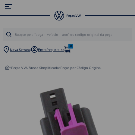
0
Nova Serrana
Entre/registre-se
/
Peças VW
/
Busca Simplificada
/
Peças por Código Original