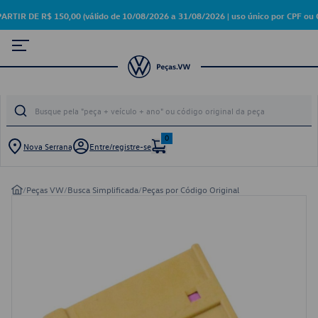
 DE R$ 150,00 (válido de 10/08/2026 a 31/08/2026 | uso único por CPF ou C
0
Nova Serrana
Entre/registre-se
/
Peças VW
/
Busca Simplificada
/
Peças por Código Original