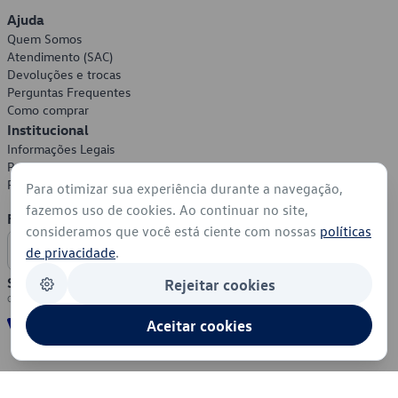
Ajuda
Quem Somos
Atendimento (SAC)
Devoluções e trocas
Perguntas Frequentes
Como comprar
Institucional
Informações Legais
Política de Privacidade
Política de Cookies
Para otimizar sua experiência durante a navegação,
fazemos uso de cookies. Ao continuar no site,
Formas de Pagamento
consideramos que você está ciente com nossas
políticas
de privacidade
.
Segurança
Rejeitar cookies
Aceitar cookies