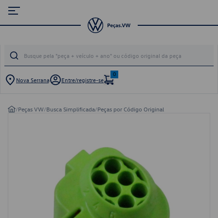
0
Nova Serrana
Entre/registre-se
/
Peças VW
/
Busca Simplificada
/
Peças por Código Original