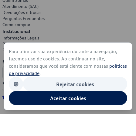
Quem Somos
Atendimento (SAC)
Devoluções e trocas
Perguntas Frequentes
Como comprar
Institucional
Informações Legais
Política de Privacidade
Política de Cookies
Para otimizar sua experiência durante a navegação,
fazemos uso de cookies. Ao continuar no site,
Formas de Pagamento
consideramos que você está ciente com nossas
políticas
de privacidade
.
Segurança
Rejeitar cookies
Aceitar cookies
© 2026 - Volkswagen do Brasil - Todos os direitos reservados