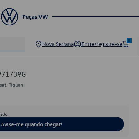
0
Nova Serrana
Entre/registre-se
971739G
sat, Tiguan
tado.
Avise-me quando chegar!