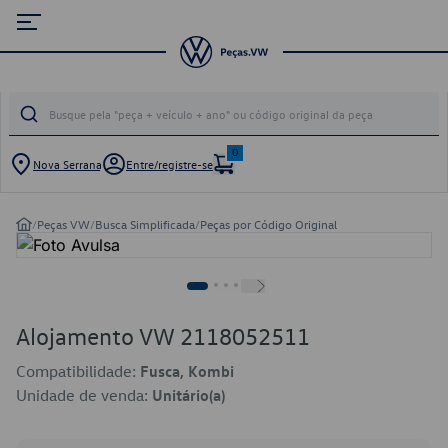
0
Nova Serrana
Entre/registre-se
/
Peças VW
/
Busca Simplificada
/
Peças por Código Original
Alojamento VW 2118052511
Compatibilidade:
Fusca, Kombi
Unidade de venda:
Unitário(a)