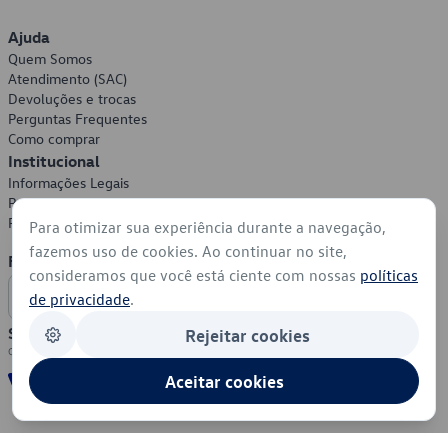
Ajuda
Quem Somos
Atendimento (SAC)
Devoluções e trocas
Perguntas Frequentes
Como comprar
Institucional
Informações Legais
Política de Privacidade
Política de Cookies
Para otimizar sua experiência durante a navegação,
fazemos uso de cookies. Ao continuar no site,
Formas de Pagamento
consideramos que você está ciente com nossas
políticas
de privacidade
.
Segurança
Rejeitar cookies
Aceitar cookies