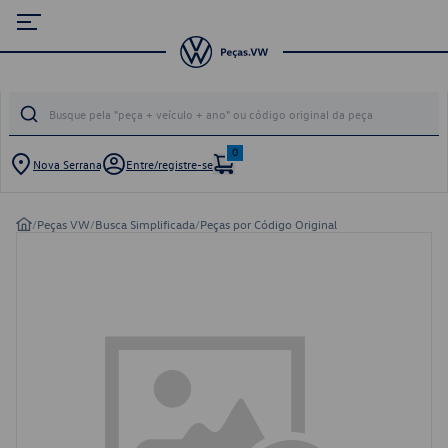
0
Nova Serrana
Entre/registre-se
/
Peças VW
/
Busca Simplificada
/
Peças por Código Original