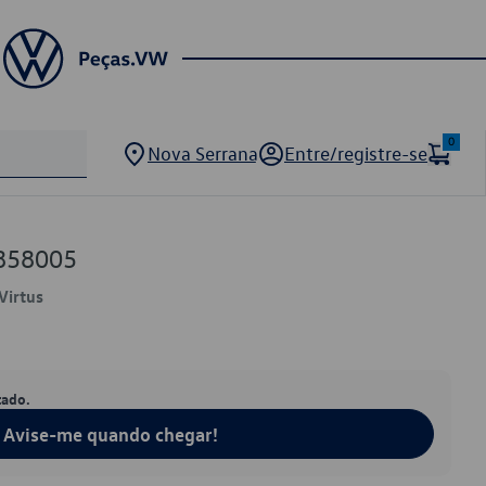
0
Nova Serrana
Entre/registre-se
858005
Virtus
tado.
Avise-me quando chegar!