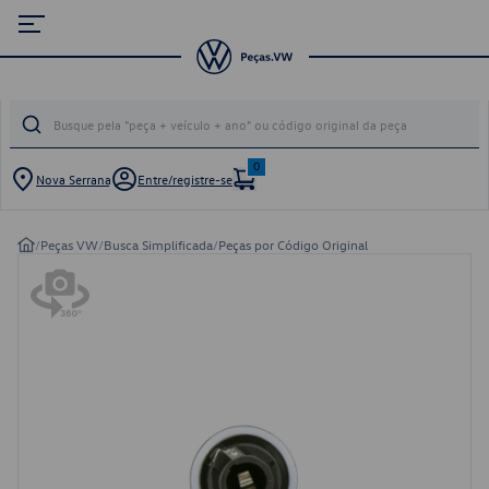
0
Nova Serrana
Entre/registre-se
/
Peças VW
/
Busca Simplificada
/
Peças por Código Original