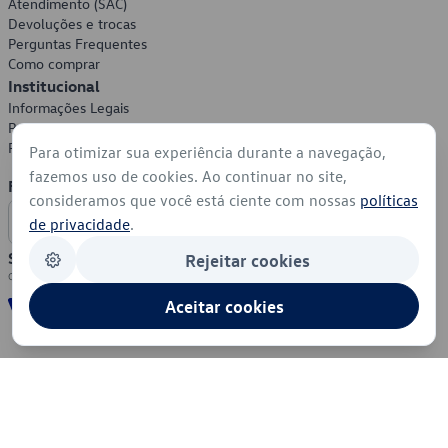
Atendimento (SAC)
Devoluções e trocas
Perguntas Frequentes
Como comprar
Institucional
Informações Legais
Política de Privacidade
Política de Cookies
Para otimizar sua experiência durante a navegação,
fazemos uso de cookies. Ao continuar no site,
Formas de Pagamento
consideramos que você está ciente com nossas
políticas
de privacidade
.
Segurança
Rejeitar cookies
Aceitar cookies
© 2026 - Volkswagen do Brasil - Todos os direitos reservados