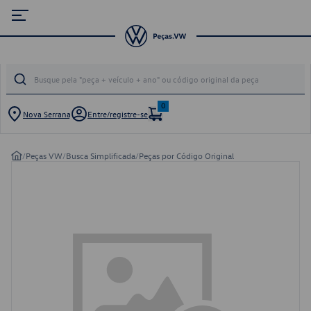
0
Nova Serrana
Entre/registre-se
/
Peças VW
/
Busca Simplificada
/
Peças por Código Original