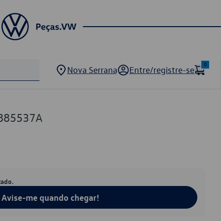
0
Nova Serrana
Entre/registre-se
885537A
tado.
Avise-me quando chegar!