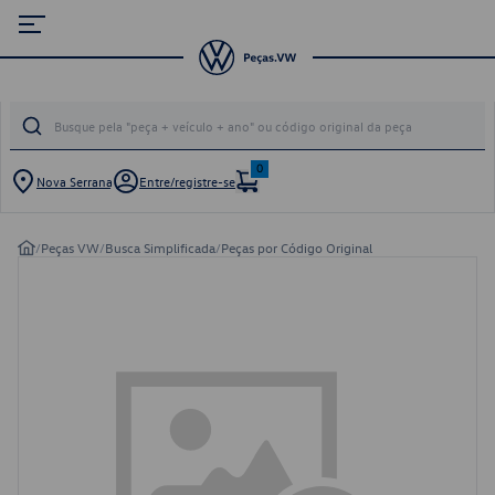
0
Nova Serrana
Entre/registre-se
/
Peças VW
/
Busca Simplificada
/
Peças por Código Original