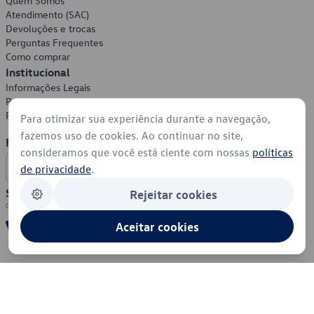
Quem Somos
Atendimento (SAC)
Devoluções e trocas
Perguntas Frequentes
Como comprar
Institucional
Informações Legais
Política de Privacidade
Política de Cookies
Para otimizar sua experiência durante a navegação,
fazemos uso de cookies. Ao continuar no site,
Formas de Pagamento
consideramos que você está ciente com nossas
políticas
de privacidade
.
Segurança
Rejeitar cookies
Aceitar cookies
© 2026 - Volkswagen do Brasil - Todos os direitos reservados