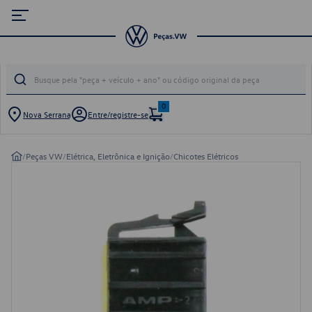
0
Nova Serrana
Entre/registre-se
/
Peças VW
/
Elétrica, Eletrônica e Ignição
/
Chicotes Elétricos