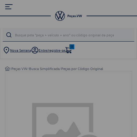
0
Nova Serrana
Entre/registre-se
/
Peças VW
/
Busca Simplificada
/
Peças por Código Original