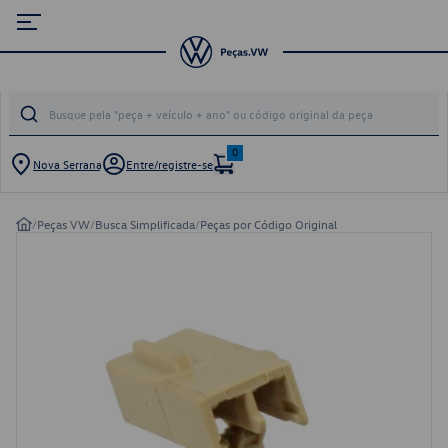
0
Nova Serrana
Entre/registre-se
/
Peças VW
/
Busca Simplificada
/
Peças por Código Original