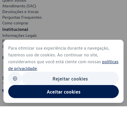
Quem Somos
Atendimento (SAC)
Devoluções e trocas
Perguntas Frequentes
Como comprar
Institucional
Informações Legais
Política de Privacidade
Política de Cookies
Para otimizar sua experiência durante a navegação,
fazemos uso de cookies. Ao continuar no site,
Formas de Pagamento
consideramos que você está ciente com nossas
políticas
de privacidade
.
Segurança
Rejeitar cookies
Aceitar cookies
© 2026 - Volkswagen do Brasil - Todos os direitos reservados