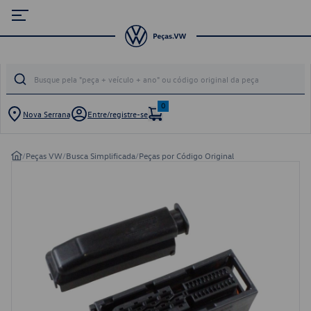
0
Nova Serrana
Entre/registre-se
/
Peças VW
/
Busca Simplificada
/
Peças por Código Original