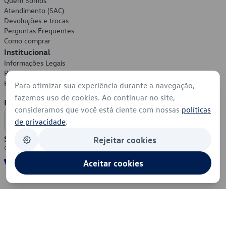
Quem Somos
Atendimento (SAC)
Devoluções e trocas
Perguntas Frequentes
Como comprar
Institucional
Informações Legais
Política de Privacidade
Política de Cookies
Para otimizar sua experiência durante a navegação,
fazemos uso de cookies. Ao continuar no site,
Formas de Pagamento
consideramos que você está ciente com nossas
políticas
de privacidade
.
Segurança
Rejeitar cookies
Aceitar cookies
© 2026 - Volkswagen do Brasil - Todos os direitos reservados