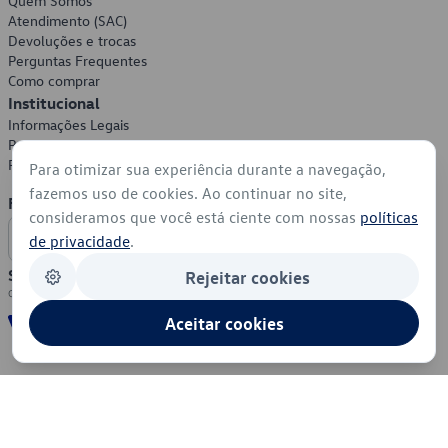
Quem Somos
Atendimento (SAC)
Devoluções e trocas
Perguntas Frequentes
Como comprar
Institucional
Informações Legais
Política de Privacidade
Política de Cookies
Para otimizar sua experiência durante a navegação,
fazemos uso de cookies. Ao continuar no site,
Formas de Pagamento
consideramos que você está ciente com nossas
políticas
de privacidade
.
Segurança
Rejeitar cookies
Aceitar cookies
© 2026 - Volkswagen do Brasil - Todos os direitos reservados