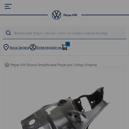
0
Nova Serrana
Entre/registre-se
/
Peças VW
/
Busca Simplificada
/
Peças por Código Original