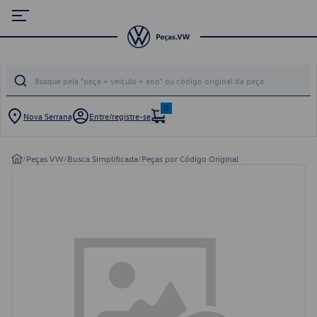
0
Nova Serrana
Entre/registre-se
/
Peças VW
/
Busca Simplificada
/
Peças por Código Original