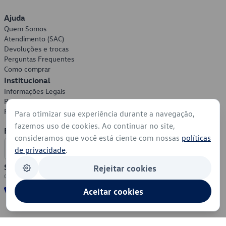
Ajuda
Quem Somos
Atendimento (SAC)
Devoluções e trocas
Perguntas Frequentes
Como comprar
Institucional
Informações Legais
Política de Privacidade
Política de Cookies
Para otimizar sua experiência durante a navegação,
fazemos uso de cookies. Ao continuar no site,
Formas de Pagamento
consideramos que você está ciente com nossas
políticas
de privacidade
.
Segurança
Rejeitar cookies
Aceitar cookies