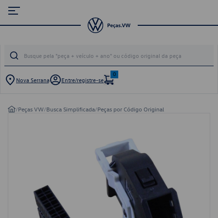
0
Nova Serrana
Entre/registre-se
/
Peças VW
/
Busca Simplificada
/
Peças por Código Original