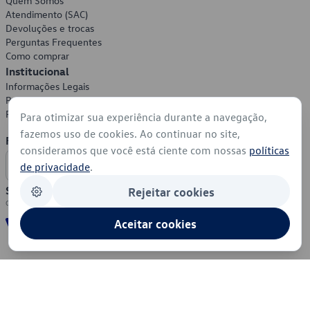
Quem Somos
Atendimento (SAC)
Devoluções e trocas
Perguntas Frequentes
Como comprar
Institucional
Informações Legais
Política de Privacidade
Política de Cookies
Para otimizar sua experiência durante a navegação,
fazemos uso de cookies. Ao continuar no site,
Formas de Pagamento
consideramos que você está ciente com nossas
políticas
de privacidade
.
Segurança
Rejeitar cookies
Aceitar cookies
© 2026 - Volkswagen do Brasil - Todos os direitos reservados