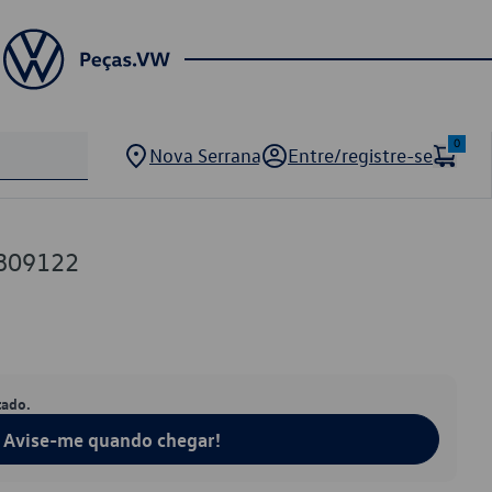
0
Nova Serrana
Entre/registre-se
809122
tado.
Avise-me quando chegar!