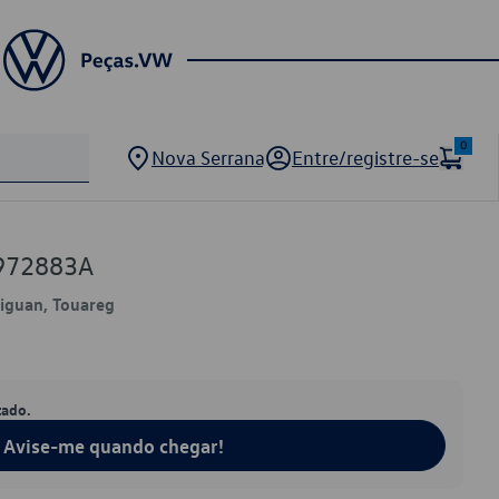
0
Nova Serrana
Entre/registre-se
972883A
 Tiguan, Touareg
tado.
Avise-me quando chegar!