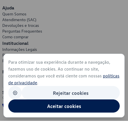
Ajuda
Quem Somos
Atendimento (SAC)
Devoluções e trocas
Perguntas Frequentes
Como comprar
Institucional
Informações Legais
Política de Privacidade
Política de Cookies
Para otimizar sua experiência durante a navegação,
fazemos uso de cookies. Ao continuar no site,
Formas de Pagamento
consideramos que você está ciente com nossas
políticas
de privacidade
.
Segurança
Rejeitar cookies
Aceitar cookies