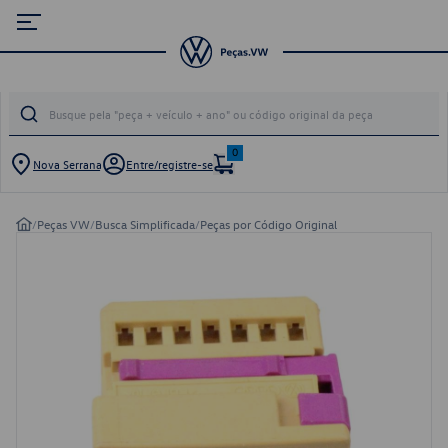
0
Nova Serrana
Entre/registre-se
/
Peças VW
/
Busca Simplificada
/
Peças por Código Original