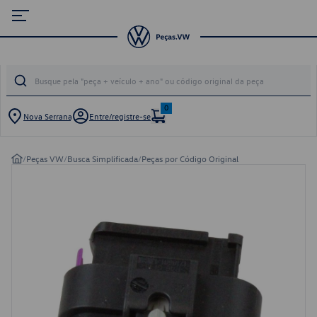
0
Nova Serrana
Entre/registre-se
/
Peças VW
/
Busca Simplificada
/
Peças por Código Original