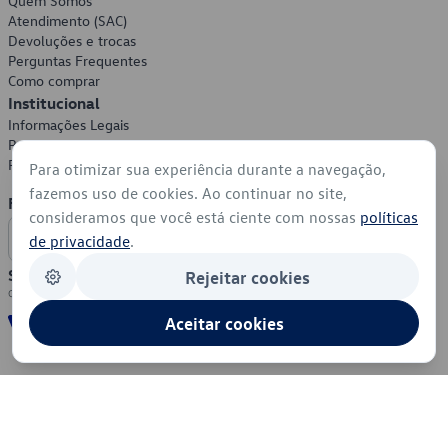
Quem Somos
Atendimento (SAC)
Devoluções e trocas
Perguntas Frequentes
Como comprar
Institucional
Informações Legais
Política de Privacidade
Política de Cookies
Para otimizar sua experiência durante a navegação,
fazemos uso de cookies. Ao continuar no site,
Formas de Pagamento
consideramos que você está ciente com nossas
políticas
de privacidade
.
Segurança
Rejeitar cookies
Aceitar cookies
© 2026 - Volkswagen do Brasil - Todos os direitos reservados