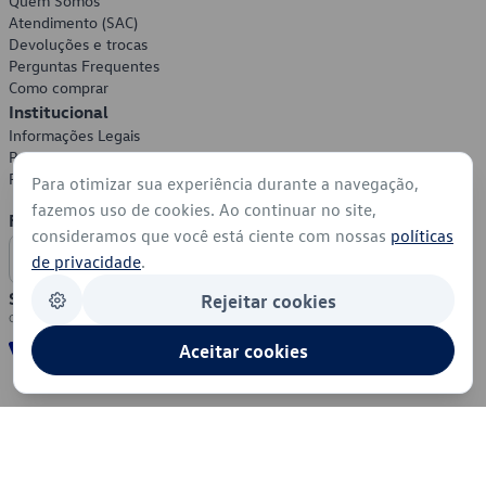
Quem Somos
Atendimento (SAC)
Devoluções e trocas
Perguntas Frequentes
Como comprar
Institucional
Informações Legais
Política de Privacidade
Política de Cookies
Para otimizar sua experiência durante a navegação,
fazemos uso de cookies. Ao continuar no site,
Formas de Pagamento
consideramos que você está ciente com nossas
políticas
de privacidade
.
Segurança
Rejeitar cookies
Aceitar cookies
© 2026 - Volkswagen do Brasil - Todos os direitos reservados