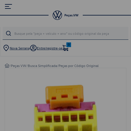
0
Nova Serrana
Entre/registre-se
/
Peças VW
/
Busca Simplificada
/
Peças por Código Original