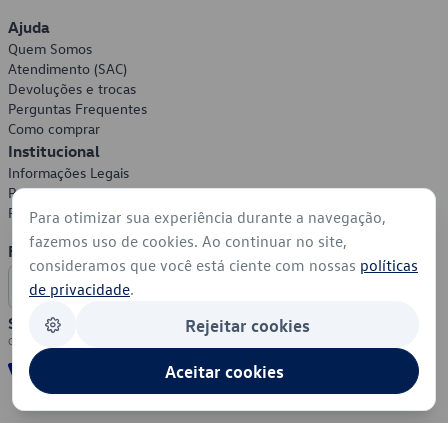
Ajuda
Quem Somos
Atendimento (SAC)
Devoluções e trocas
Perguntas Frequentes
Como comprar
Institucional
Informações Legais
Política de Privacidade
Política de Cookies
Para otimizar sua experiência durante a navegação,
fazemos uso de cookies. Ao continuar no site,
Formas de Pagamento
consideramos que você está ciente com nossas
políticas
de privacidade
.
Segurança
Rejeitar cookies
Aceitar cookies