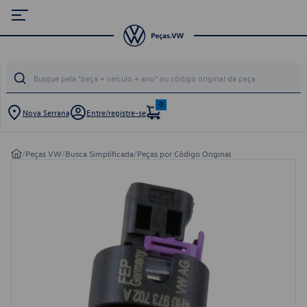
0
Nova Serrana
Entre/registre-se
/
Peças VW
/
Busca Simplificada
/
Peças por Código Original