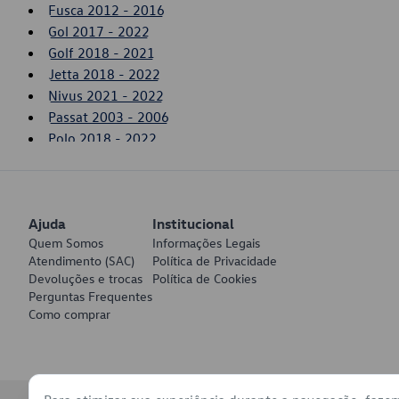
Fusca 2012 - 2016
Gol 2017 - 2022
Golf 2018 - 2021
Jetta 2018 - 2022
Nivus 2021 - 2022
Passat 2003 - 2006
Polo 2018 - 2022
T-Cross 2020 - 2022
Taos 2021 - 2022
Tiguan 2017 - 2021
Ajuda
Up! 2014 - 2017
Institucional
Quem Somos
Informações Legais
Virtus 2018 - 2022
Atendimento (SAC)
Política de Privacidade
Voyage 2017 - 2022
Devoluções e trocas
Política de Cookies
Perguntas Frequentes
Como comprar