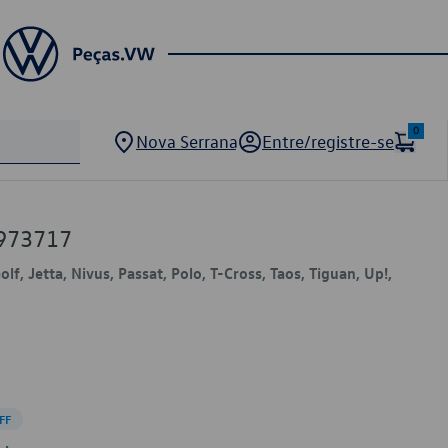
0
Nova Serrana
Entre/registre-se
973717
olf, Jetta, Nivus, Passat, Polo, T-Cross, Taos, Tiguan, Up!,
FF