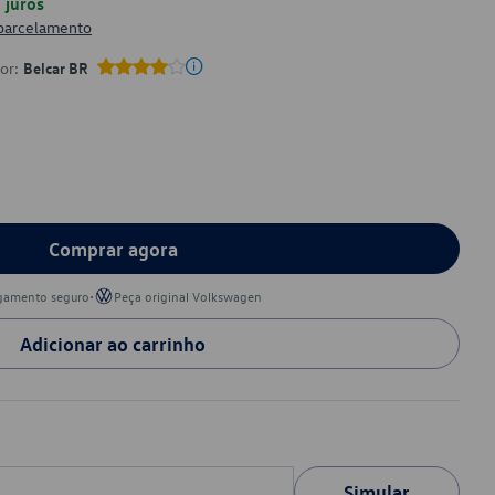
juros
 parcelamento
por:
Belcar BR
Comprar agora
•
gamento seguro
Peça original Volkswagen
Adicionar ao carrinho
Simular