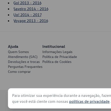
Gol 2013 - 2016
Saveiro 2014 - 2016
Up! 2014 - 2017
Voyage 2013 - 2016
Ajuda
Institucional
Quem Somos
Informações Legais
Atendimento (SAC)
Política de Privacidade
Devoluções e trocas
Política de Cookies
Perguntas Frequentes
Como comprar
Para otimizar sua experiência durante a navegação, faze
© 2026 - Volkswagen do Brasil - Todos os direitos reservados
que você está ciente com nossas
políticas de privacidade
.