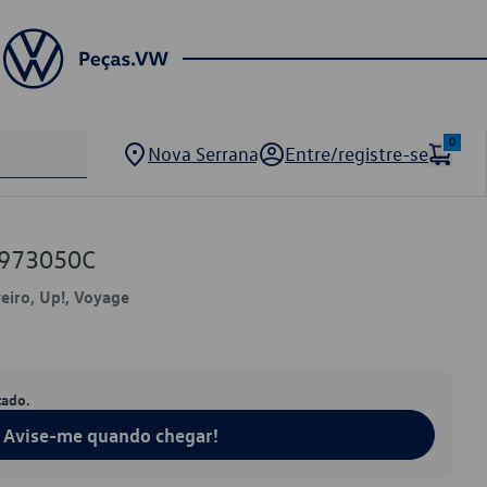
0
Nova Serrana
Entre/registre-se
0973050C
veiro, Up!, Voyage
tado.
Avise-me quando chegar!