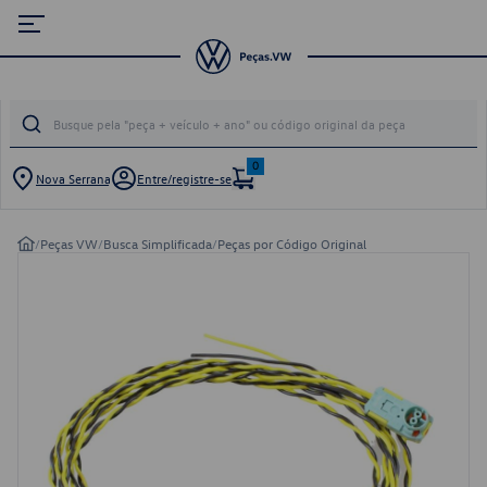
0
Nova Serrana
Entre/registre-se
/
Peças VW
/
Busca Simplificada
/
Peças por Código Original