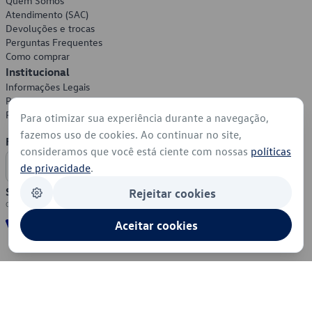
Quem Somos
Atendimento (SAC)
Devoluções e trocas
Perguntas Frequentes
Como comprar
Institucional
Informações Legais
Política de Privacidade
Política de Cookies
Para otimizar sua experiência durante a navegação,
fazemos uso de cookies. Ao continuar no site,
Formas de Pagamento
consideramos que você está ciente com nossas
políticas
de privacidade
.
Segurança
Rejeitar cookies
Aceitar cookies
© 2026 - Volkswagen do Brasil - Todos os direitos reservados