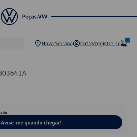
0
Nova Serrana
Entre/registre-se
803641A
tado.
Avise-me quando chegar!