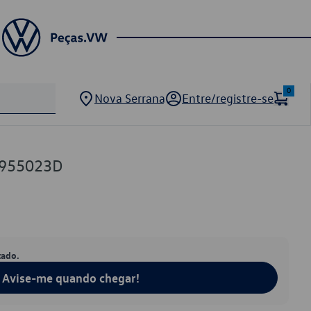
0
Nova Serrana
Entre/registre-se
N955023D
tado.
Avise-me quando chegar!