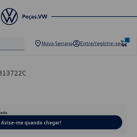
0
Nova Serrana
Entre/registre-se
813722C
tado.
Avise-me quando chegar!