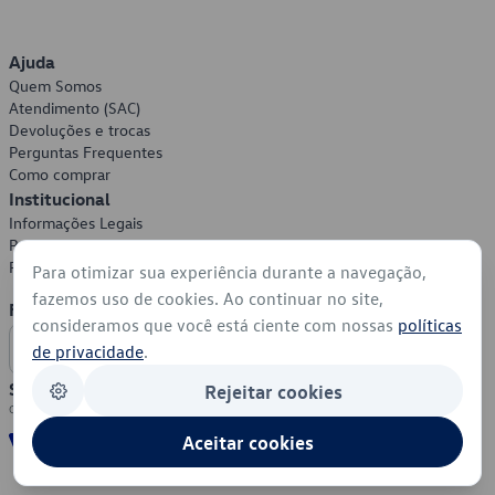
Ajuda
Quem Somos
Atendimento (SAC)
Devoluções e trocas
Perguntas Frequentes
Como comprar
Institucional
Informações Legais
Política de Privacidade
Política de Cookies
Para otimizar sua experiência durante a navegação,
fazemos uso de cookies. Ao continuar no site,
Formas de Pagamento
consideramos que você está ciente com nossas
políticas
de privacidade
.
Segurança
Rejeitar cookies
Aceitar cookies