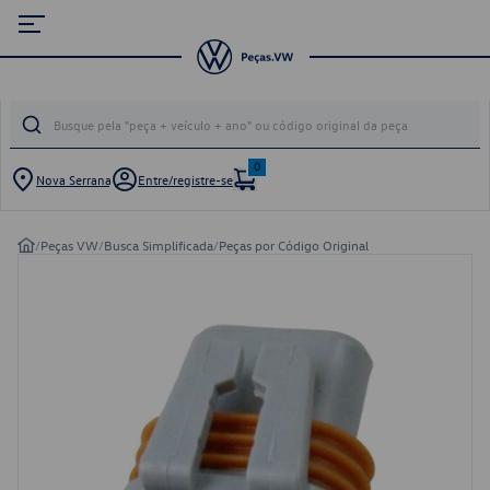
0
Nova Serrana
Entre/registre-se
/
Peças VW
/
Busca Simplificada
/
Peças por Código Original