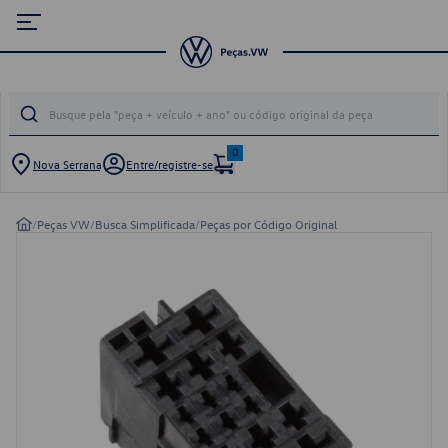
0
Nova Serrana
Entre/registre-se
/
Peças VW
/
Busca Simplificada
/
Peças por Código Original