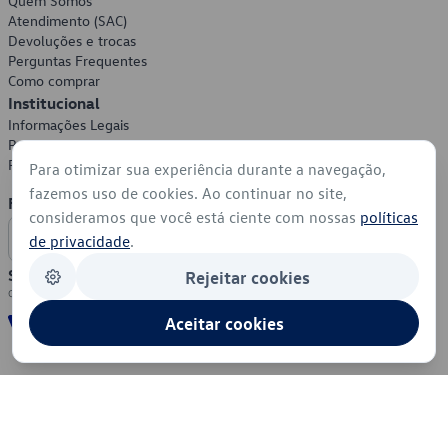
Quem Somos
Atendimento (SAC)
Devoluções e trocas
Perguntas Frequentes
Como comprar
Institucional
Informações Legais
Política de Privacidade
Política de Cookies
Para otimizar sua experiência durante a navegação,
fazemos uso de cookies. Ao continuar no site,
Formas de Pagamento
consideramos que você está ciente com nossas
políticas
de privacidade
.
Segurança
Rejeitar cookies
Aceitar cookies
© 2026 - Volkswagen do Brasil - Todos os direitos reservados