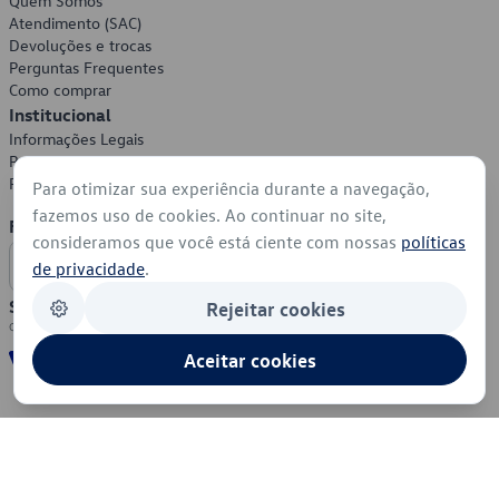
Quem Somos
Atendimento (SAC)
Devoluções e trocas
Perguntas Frequentes
Como comprar
Institucional
Informações Legais
Política de Privacidade
Política de Cookies
Para otimizar sua experiência durante a navegação,
fazemos uso de cookies. Ao continuar no site,
Formas de Pagamento
consideramos que você está ciente com nossas
políticas
de privacidade
.
Segurança
Rejeitar cookies
Aceitar cookies
© 2026 - Volkswagen do Brasil - Todos os direitos reservados