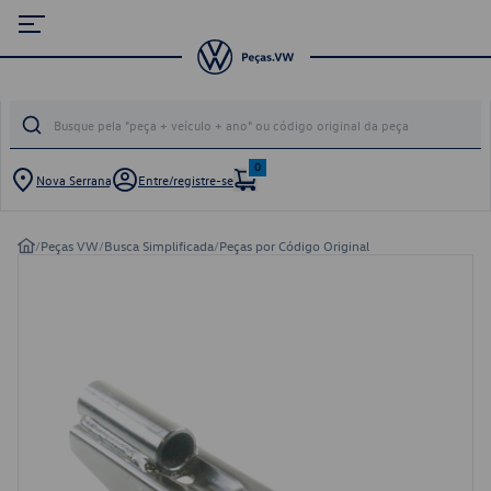
0
Nova Serrana
Entre/registre-se
/
Peças VW
/
Busca Simplificada
/
Peças por Código Original