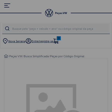
0
Nova Serrana
Entre/registre-se
/
Peças VW
/
Busca Simplificada
/
Peças por Código Original