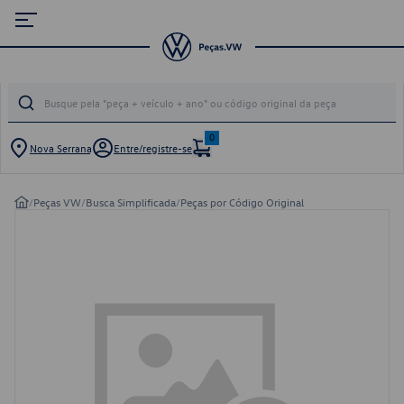
0
Nova Serrana
Entre/registre-se
/
Peças VW
/
Busca Simplificada
/
Peças por Código Original