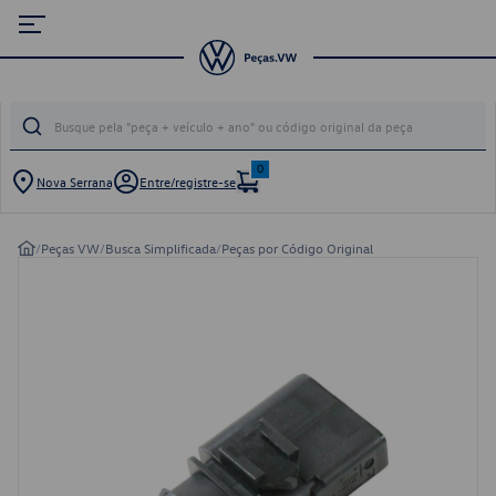
0
Nova Serrana
Entre/registre-se
/
Peças VW
/
Busca Simplificada
/
Peças por Código Original