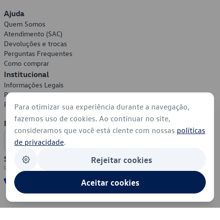
Ajuda
Quem Somos
Atendimento (SAC)
Devoluções e trocas
Perguntas Frequentes
Como comprar
Institucional
Informações Legais
Política de Privacidade
Política de Cookies
Para otimizar sua experiência durante a navegação,
fazemos uso de cookies. Ao continuar no site,
Formas de Pagamento
consideramos que você está ciente com nossas
políticas
de privacidade
.
Segurança
Rejeitar cookies
Aceitar cookies