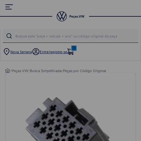
0
Nova Serrana
Entre/registre-se
/
Peças VW
/
Busca Simplificada
/
Peças por Código Original