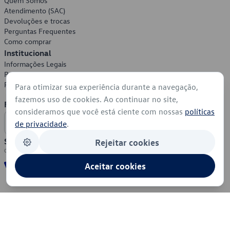
Quem Somos
Atendimento (SAC)
Devoluções e trocas
Perguntas Frequentes
Como comprar
Institucional
Informações Legais
Política de Privacidade
Política de Cookies
Para otimizar sua experiência durante a navegação,
fazemos uso de cookies. Ao continuar no site,
Formas de Pagamento
consideramos que você está ciente com nossas
políticas
de privacidade
.
Segurança
Rejeitar cookies
Aceitar cookies
© 2026 - Volkswagen do Brasil - Todos os direitos reservados