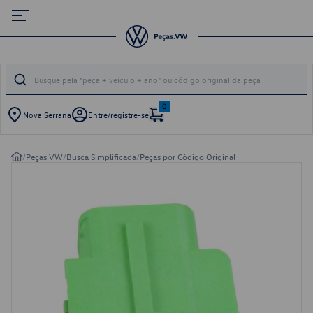
0
Nova Serrana
Entre/registre-se
/
Peças VW
/
Busca Simplificada
/
Peças por Código Original