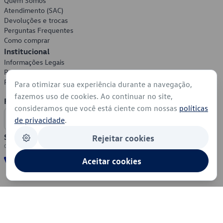
Quem Somos
Atendimento (SAC)
Devoluções e trocas
Perguntas Frequentes
Como comprar
Institucional
Informações Legais
Política de Privacidade
Política de Cookies
Para otimizar sua experiência durante a navegação,
fazemos uso de cookies. Ao continuar no site,
Formas de Pagamento
consideramos que você está ciente com nossas
políticas
de privacidade
.
Segurança
Rejeitar cookies
Aceitar cookies
© 2026 - Volkswagen do Brasil - Todos os direitos reservados