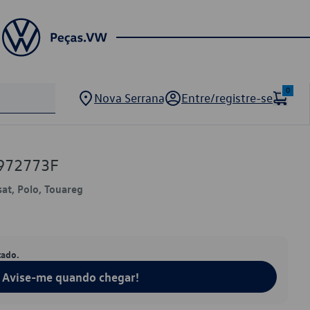
0
Nova Serrana
Entre/registre-se
972773F
sat, Polo, Touareg
tado.
Avise-me quando chegar!