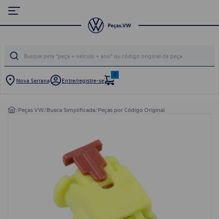
0
Nova Serrana
Entre/registre-se
/
Peças VW
/
Busca Simplificada
/
Peças por Código Original