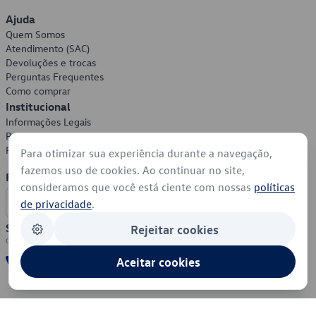
Ajuda
Quem Somos
Atendimento (SAC)
Devoluções e trocas
Perguntas Frequentes
Como comprar
Institucional
Informações Legais
Política de Privacidade
Política de Cookies
Para otimizar sua experiência durante a navegação,
fazemos uso de cookies. Ao continuar no site,
Formas de Pagamento
consideramos que você está ciente com nossas
políticas
de privacidade
.
Segurança
Rejeitar cookies
Aceitar cookies