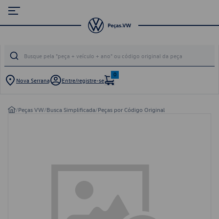
0
Nova Serrana
Entre/registre-se
/
Peças VW
/
Busca Simplificada
/
Peças por Código Original