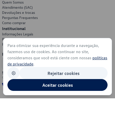
Quem Somos
Atendimento (SAC)
Devoluções e trocas
Perguntas Frequentes
Como comprar
Institucional
Informações Legais
Política de Privacidade
Política de Cookies
Para otimizar sua experiência durante a navegação,
fazemos uso de cookies. Ao continuar no site,
Formas de Pagamento
consideramos que você está ciente com nossas
políticas
de privacidade
.
Segurança
Rejeitar cookies
Aceitar cookies
© 2026 - Volkswagen do Brasil - Todos os direitos reservados