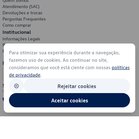
Quem Somos
Atendimento (SAC)
Devoluções e trocas
Perguntas Frequentes
Como comprar
Institucional
Informações Legais
Política de Privacidade
Política de Cookies
Para otimizar sua experiência durante a navegação,
fazemos uso de cookies. Ao continuar no site,
Formas de Pagamento
consideramos que você está ciente com nossas
políticas
de privacidade
.
Segurança
Rejeitar cookies
Aceitar cookies
© 2026 - Volkswagen do Brasil - Todos os direitos reservados