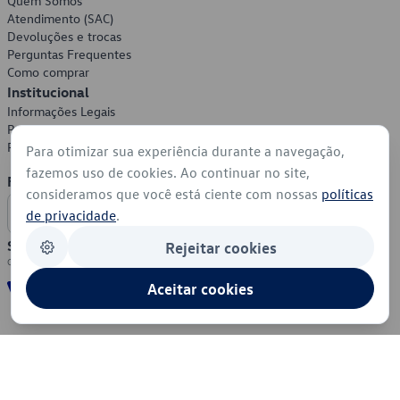
Quem Somos
Atendimento (SAC)
Devoluções e trocas
Perguntas Frequentes
Como comprar
Institucional
Informações Legais
Política de Privacidade
Política de Cookies
Para otimizar sua experiência durante a navegação,
fazemos uso de cookies. Ao continuar no site,
Formas de Pagamento
consideramos que você está ciente com nossas
políticas
de privacidade
.
Segurança
Rejeitar cookies
Aceitar cookies
© 2026 - Volkswagen do Brasil - Todos os direitos reservados