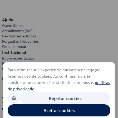
Ajuda
Quem Somos
Atendimento (SAC)
Devoluções e trocas
Perguntas Frequentes
Como comprar
Institucional
Informações Legais
Política de Privacidade
Política de Cookies
Para otimizar sua experiência durante a navegação,
fazemos uso de cookies. Ao continuar no site,
Formas de Pagamento
consideramos que você está ciente com nossas
políticas
de privacidade
.
Segurança
Rejeitar cookies
Aceitar cookies