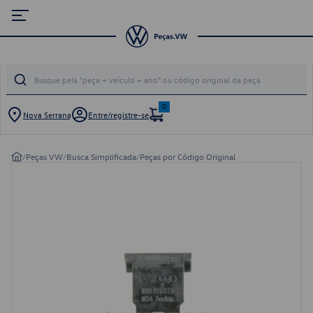
0
Nova Serrana
Entre/registre-se
/
Peças VW
/
Busca Simplificada
/
Peças por Código Original