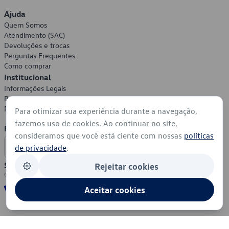
Ajuda
Quem Somos
Atendimento (SAC)
Devoluções e trocas
Perguntas Frequentes
Como comprar
Institucional
Informações Legais
Política de Privacidade
Política de Cookies
Para otimizar sua experiência durante a navegação,
fazemos uso de cookies. Ao continuar no site,
Formas de Pagamento
consideramos que você está ciente com nossas
políticas
de privacidade
.
Segurança
Rejeitar cookies
Aceitar cookies