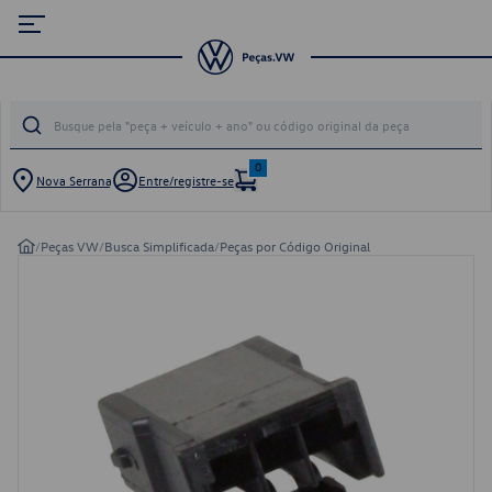
0
Nova Serrana
Entre/registre-se
/
Peças VW
/
Busca Simplificada
/
Peças por Código Original