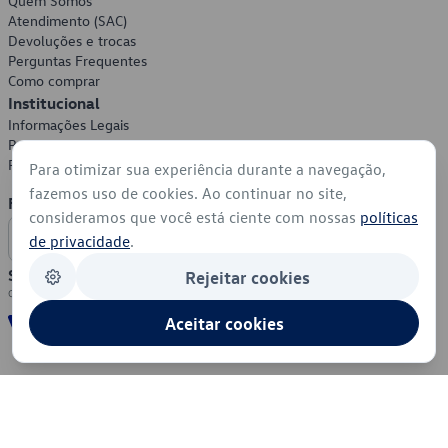
Quem Somos
Atendimento (SAC)
Devoluções e trocas
Perguntas Frequentes
Como comprar
Institucional
Informações Legais
Política de Privacidade
Política de Cookies
Para otimizar sua experiência durante a navegação,
fazemos uso de cookies. Ao continuar no site,
Formas de Pagamento
consideramos que você está ciente com nossas
políticas
de privacidade
.
Segurança
Rejeitar cookies
Aceitar cookies
© 2026 - Volkswagen do Brasil - Todos os direitos reservados