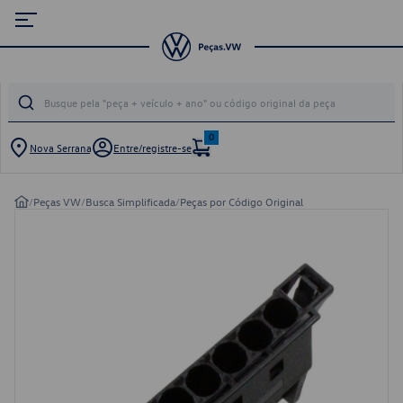
0
Nova Serrana
Entre/registre-se
/
Peças VW
/
Busca Simplificada
/
Peças por Código Original