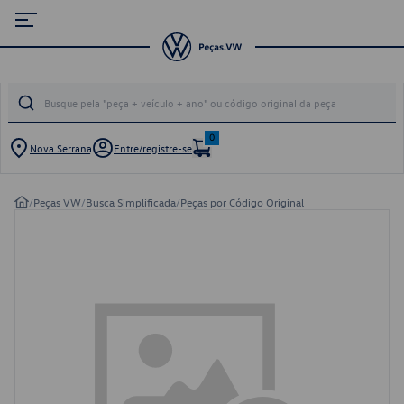
0
Nova Serrana
Entre/registre-se
/
Peças VW
/
Busca Simplificada
/
Peças por Código Original