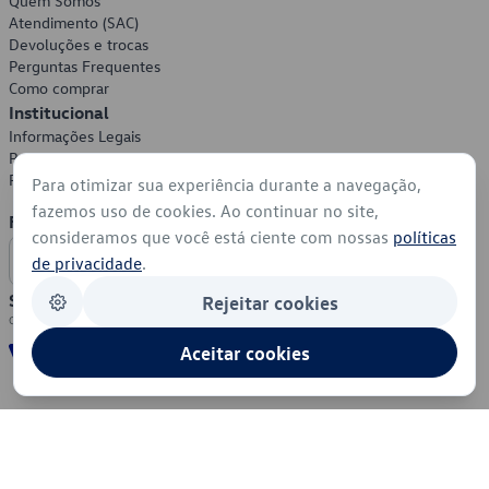
Quem Somos
Atendimento (SAC)
Devoluções e trocas
Perguntas Frequentes
Como comprar
Institucional
Informações Legais
Política de Privacidade
Política de Cookies
Para otimizar sua experiência durante a navegação,
fazemos uso de cookies. Ao continuar no site,
Formas de Pagamento
consideramos que você está ciente com nossas
políticas
de privacidade
.
Segurança
Rejeitar cookies
Aceitar cookies
© 2026 - Volkswagen do Brasil - Todos os direitos reservados