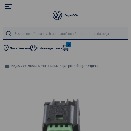
0
Nova Serrana
Entre/registre-se
/
Peças VW
/
Busca Simplificada
/
Peças por Código Original