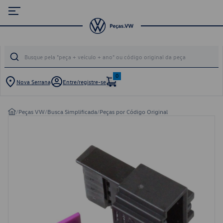
0
Nova Serrana
Entre/registre-se
/
Peças VW
/
Busca Simplificada
/
Peças por Código Original