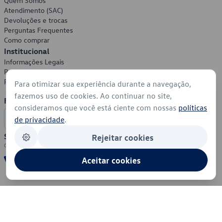
Quem Somos
Atendimento (SAC)
Devoluções e trocas
Perguntas Frequentes
Como comprar
Institucional
Informações Legais
Política de Privacidade
Política de Cookies
Para otimizar sua experiência durante a navegação,
fazemos uso de cookies. Ao continuar no site,
Formas de Pagamento
consideramos que você está ciente com nossas
políticas
de privacidade
.
Segurança
Rejeitar cookies
Aceitar cookies
© 2026 - Volkswagen do Brasil - Todos os direitos reservados